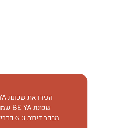
הכירו את שכונת BE YA, הפרויקט הגדול והמבוקש ביותר של קבוצת שפיר בבאר יעקב.
שכונת BE YA שמה אתכם במרכז ונבנית בקונספט של קהילה אנושית חזקה ומחברת.
מבחר דירות 6-3 חדרים, דירות גן ופנטהאוזים ב-15 בניינים בסטנדרט ובעיצוב בלתי מתפשר.