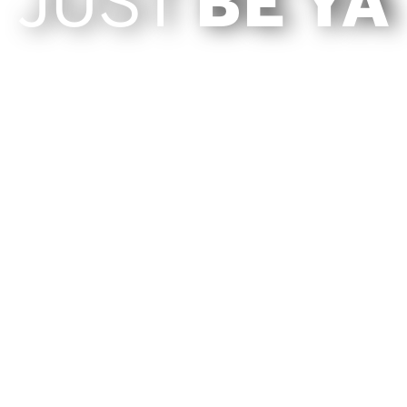
JUST
BE YA