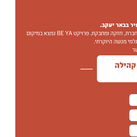
ר בבאר יעקב.
שכונת BE YA, מתחם בן 15 בניינים עם מגוון רב של דירות, שמה אתכם במרכז וניבנת בקונספט של קהילה אנושית מחברת, חזקה ומחבקת. פרויקט BE YA נמצא במיקום
למי מנשה היוקרתי.
ח של קהילה