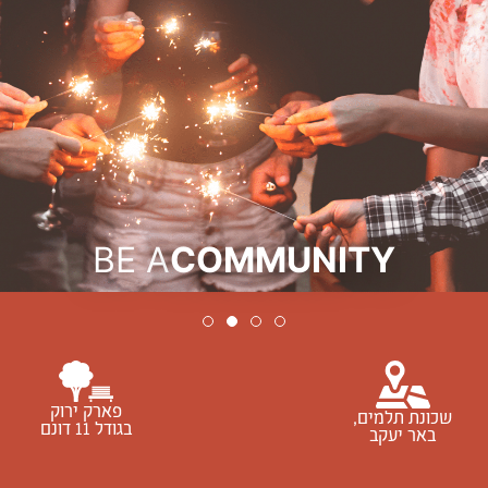
BE A
COMMUNITY
NEIGHBOR
NEIGHBOR
DREAMER
BEYA
BEYA
פארק ירוק
שכונת תלמים,
בגודל 11 דונם
באר יעקב