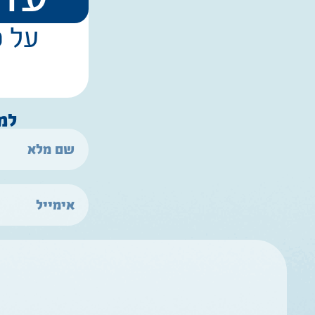
על פרויקט 
למ